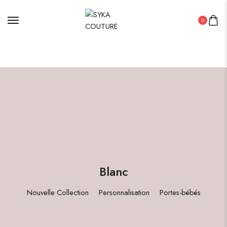
LIVRAISON GRATUITE DéS 100euros d'achat
0
Blanc
Nouvelle Collection
Personnalisation
Portes-bébés