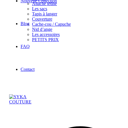
Nouvelle Collection
Attache tétine
Les sacs
Tapis à langer
Couverture
Blog
Cache-cou / Capuche
Nid d’ange
Les accessoires
PETITS PRIX
FAQ
Contact