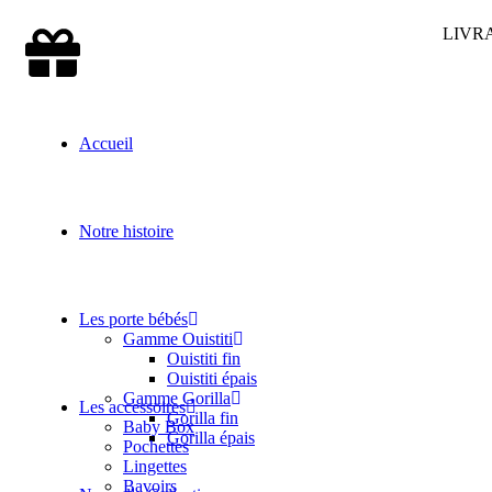
LIVRA
Accueil
Notre histoire
Les porte bébés
Gamme Ouistiti
Ouistiti fin
Ouistiti épais
Gamme Gorilla
Les accessoires
Gorilla fin
Baby Box
Gorilla épais
Pochettes
Lingettes
Bavoirs