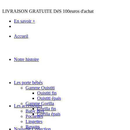
LIVRAISON GRATUITE DéS 100euros d'achat
En savoir +
Accueil
Notre histoire
Les porte bébés
Gamme Ouistiti
Ouistiti fin
Ouistiti épais
Gamme Gorilla
Les accessoires
Gorilla fin
Baby Box
Gorilla épais
Pochettes
Lingettes
Bavoirs
Nouvelle Collection