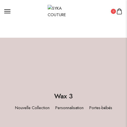
LIVRAISON GRATUITE DéS 100euros d'achat
0
Wax 3
Nouvelle Collection
Personnalisation
Portes-bébés