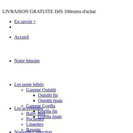
LIVRAISON GRATUITE DéS 100euros d'achat
En savoir +
Accueil
Notre histoire
Les porte bébés
Gamme Ouistiti
Ouistiti fin
Ouistiti épais
Gamme Gorilla
Les accessoires
Gorilla fin
Baby Box
Gorilla épais
Pochettes
Lingettes
Bavoirs
Nouvelle Collection